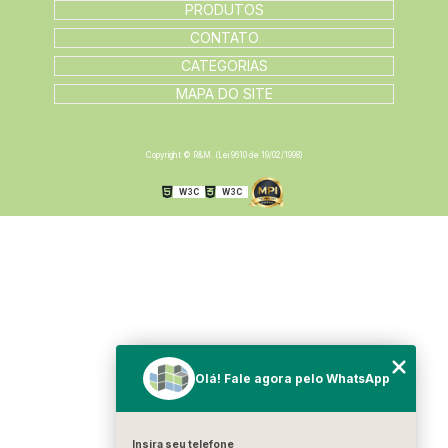
PRODUTOS
CONTATO
CATEGORIAS
MAPA DO SITE
Copyright © R&M. (Lei 9610 de 19/02/1998)
W3C
W3C
Olá! Fale agora pelo WhatsApp
Insira seu telefone