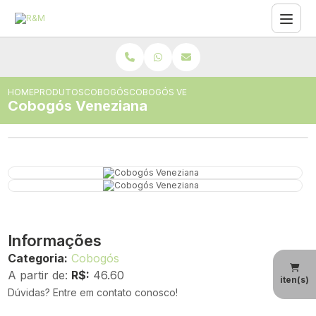
HOME
PRODUTOS
COBOGÓS
COBOGÓS VENEZIANA
Cobogós Veneziana
Informações
Categoria:
Cobogós
A partir de:
R$:
46.60
iten(s)
Dúvidas? Entre em contato conosco!