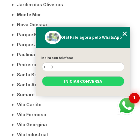
Jardim das Oliveiras
Monte Mor
Nova Odessa
Parque Eldorado
Olá! Fale agora pelo WhatsApp
Parque Jambeiro
Paulínia
Insira seu telefone
Pedreira
Santa Bárbara d'Oeste
INICIAR CONVERSA
Santo Antônio de Posse
Sumaré
1
Vila Carlito
Vila Formosa
Vila Georgina
Vila Industrial