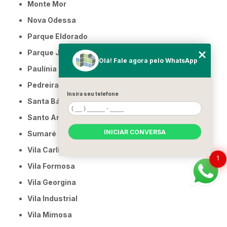
Monte Mor
Nova Odessa
Parque Eldorado
Parque Jambeiro
Olá! Fale agora pelo WhatsApp
Paulínia
Pedreira
Insira seu telefone
Santa Bárbara d'Oeste
Santo Antônio de Posse
INICIAR CONVERSA
Sumaré
Vila Carlito
1
Vila Formosa
Vila Georgina
Vila Industrial
Vila Mimosa