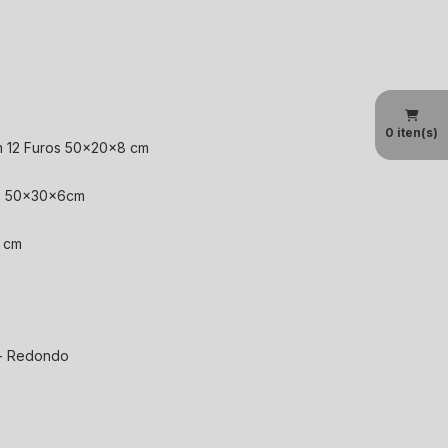
0
iten(s)
m 12 Furos 50x20x8 cm
 | 50x30x6cm
0 cm
 - Redondo