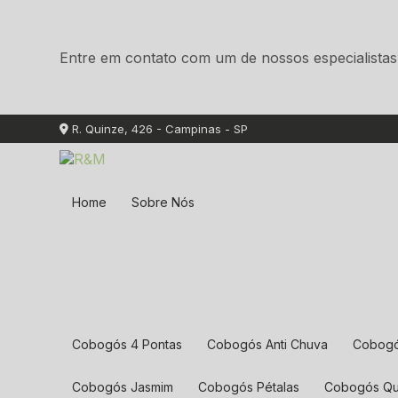
Entre em contato com um de nossos especialistas
R. Quinze, 426 - Campinas - SP
Home
Sobre Nós
Cobogós 4 Pontas
Cobogós Anti Chuva
Cobog
Cobogós Jasmim
Cobogós Pétalas
Cobogós Q