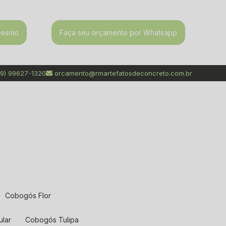
mesmo
Faça seu orçamento por Whatsapp
9) 99627-1320
orcamento@rmartefatosdeconcreto.com.br
Cobogós Flor
ular
Cobogós Tulipa