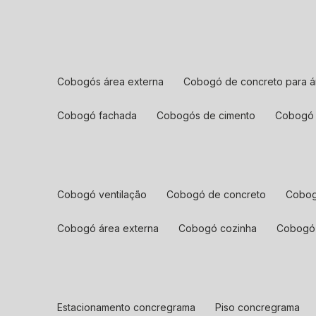
cobogós área externa
cobogó de concreto para á
cobogó fachada
cobogós de cimento
cobogó
cobogó ventilação
cobogó de concreto
cobo
cobogó área externa
cobogó cozinha
cobogó
estacionamento concregrama
piso concregrama