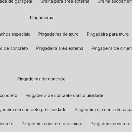
trada de garagem
grelha para área externa
grelha escoame
pingadeiras
manhos especiais
pingadeiras de muro
pingadeira para muro
ro de concreto
pingadeira área externa
pingadeira de cimen
pingadeiras de concreto
 concreto
pingadeira de concreto contra umidade
ngadeira em concreto pré-moldado
pingadeira em concreto capa
oncreto
pingadeira concreto para muro
pingadeira concreto