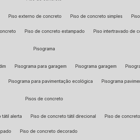
piso externo de concreto
piso de concreto simples
pi
 concreto
piso de concreto estampado
piso intertravado de 
pisograma
dim
pisograma para garagem
pisograma garagem
pisog
pisograma para pavimentação ecológica
pisograma pavime
pisos de concreto
tátil alerta
piso de concreto tátil direcional
piso de concret
ampado
piso de concreto decorado