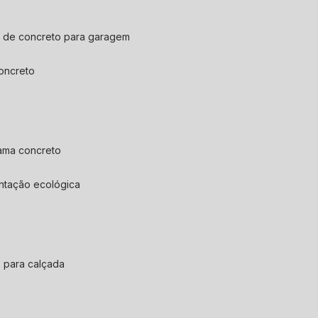
so de concreto para garagem
concreto
rama concreto
ntação ecológica
o para calçada