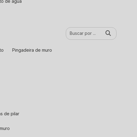
nto de água
to
pingadeira de muro
s de pilar
 muro