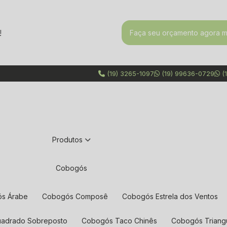
!
Faça seu orçamento agora 
(19) 3265-1097
(19) 99636-0729
(1
Produtos
Cobogós
ós Árabe
Cobogós Composê
Cobogós Estrela dos Ventos
uadrado Sobreposto
Cobogós Taco Chinês
Cobogós Triang