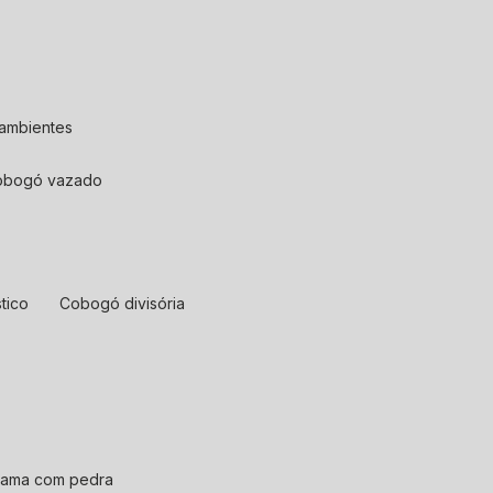
 ambientes
cobogó vazado
tico
cobogó divisória
rama com pedra