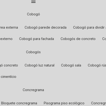
cobogó
rea externa
cobogó parede decorada
cobogó para dividir
 externo
cobogó para fachada
cobogós de concreto
cobogós
gó concreto
cobogó luz natural
cobogó sala
cobogó rús
 cimentício
concregrama
bloquete concregrama
pisograma piso ecológico
concreg