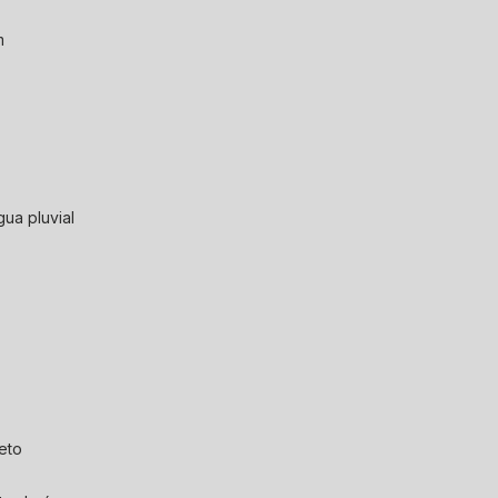
m
gua pluvial
eto