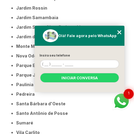
Jardim Rossin
Jardim Samambaia
Jardim Santa Clara Do Lago Ll
Olá! Fale agora pelo WhatsApp
Jardim das Oliveiras
Monte Mor
Nova Odessa
Insira seu telefone
Parque Eldorado
Parque Jambeiro
INICIAR CONVERSA
Paulínia
1
Pedreira
Santa Bárbara d'Oeste
Santo Antônio de Posse
Sumaré
Vila Carlito