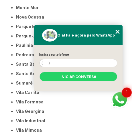
Monte Mor
Nova Odessa
Parque Eldorado
Olá! Fale agora pelo WhatsApp
Parque Jambeiro
Paulínia
Pedreira
Insira seu telefone
Santa Bárbara d'Oeste
Santo Antônio de Posse
INICIAR CONVERSA
Sumaré
1
Vila Carlito
Vila Formosa
Vila Georgina
Vila Industrial
Vila Mimosa