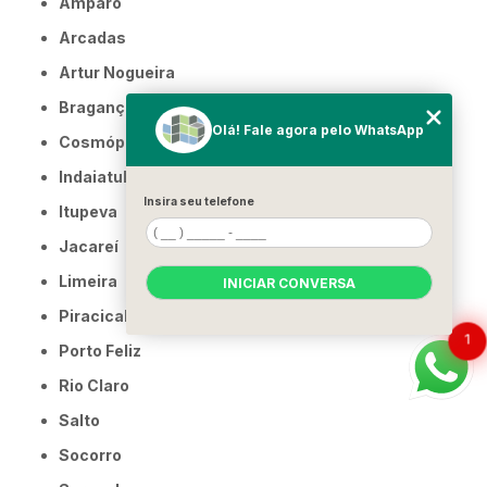
Amparo
Arcadas
Artur Nogueira
Bragança Paulista
Olá! Fale agora pelo WhatsApp
Cosmópolis
Indaiatuba
Insira seu telefone
Itupeva
Jacareí
Limeira
INICIAR CONVERSA
Piracicaba
1
Porto Feliz
Rio Claro
Salto
Socorro